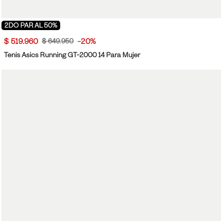
2DO PAR AL 50%
$ 519.960
-20%
$ 649.950
Tenis Asics Running GT-2000 14 Para Mujer