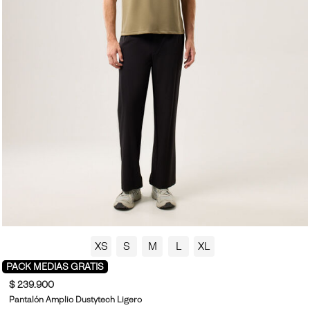
XS
S
M
L
XL
PACK MEDIAS GRATIS
$ 239.900
Pantalón Amplio Dustytech Ligero