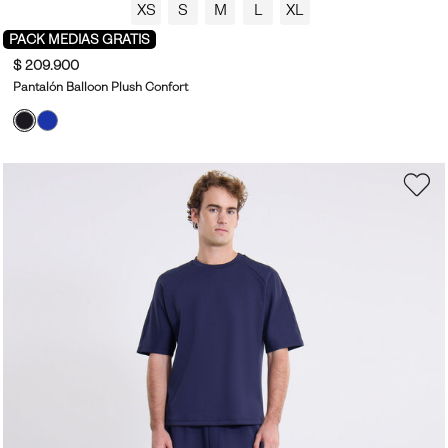
XS
S
M
L
XL
PACK MEDIAS GRATIS
$ 209.900
Pantalón Balloon Plush Confort