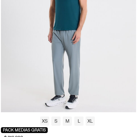
XS
S
M
L
XL
PACK MEDIAS GRATIS