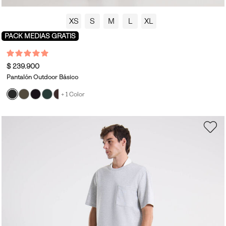
XS
S
M
L
XL
PACK MEDIAS GRATIS
$ 239.900
Pantalón Outdoor Básico
+ 1 Color