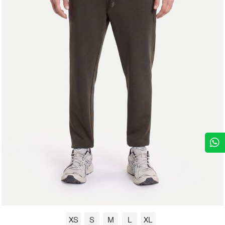
XS
S
M
L
XL