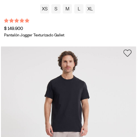
XS
S
M
L
XL
$ 149.900
Pantalón Jogger Texturizado Galiet