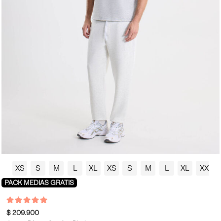
XS
S
M
L
XL
XS
S
M
L
XL
XXL
PACK MEDIAS GRATIS
$ 209.900