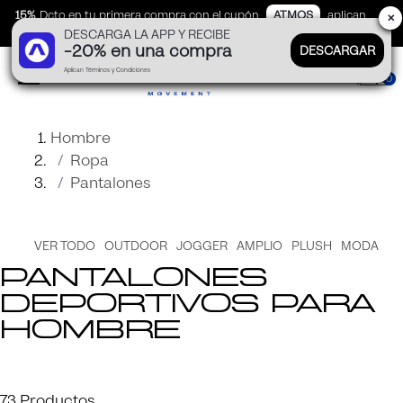
15%
Dcto en tu primera compra con el cupón
ATMOS
aplican
✕
DESCARGA LA APP Y RECIBE
TyC
-20% en una compra
DESCARGAR
Aplican Términos y Condiciones
0
Hombre
Ropa
Pantalones
VER TODO
OUTDOOR
JOGGER
AMPLIO
PLUSH
MODA
Pantalones
deportivos para
hombre
Encuentra pantalones deportivos para hombre en tendencia y con alto nivel de confort en Atmos. Ideales si buscas estar cómodo o hacer ejercicio mientras luces increíbles.
73
Productos