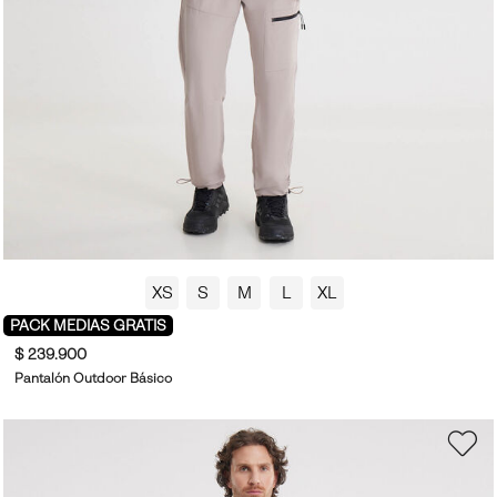
XS
S
M
L
XL
PACK MEDIAS GRATIS
$ 239.900
Pantalón Outdoor Básico