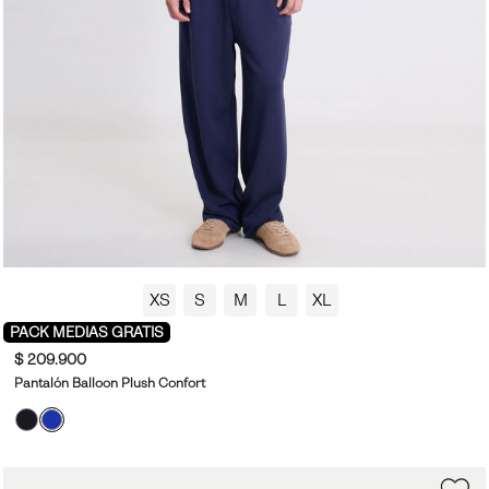
XS
S
M
L
XL
PACK MEDIAS GRATIS
$ 209.900
Pantalón Balloon Plush Confort