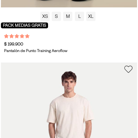
XS
S
M
L
XL
PACK MEDIAS GRATIS
$ 199.900
Pantalón de Punto Training Aeroflow