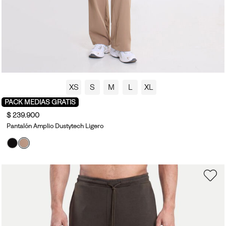
XS
S
M
L
XL
PACK MEDIAS GRATIS
$ 239.900
Pantalón Amplio Dustytech Ligero