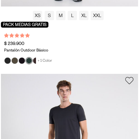
XS
S
M
L
XL
XXL
PACK MEDIAS GRATIS
$ 239.900
Pantalón Outdoor Básico
+ 1 Color