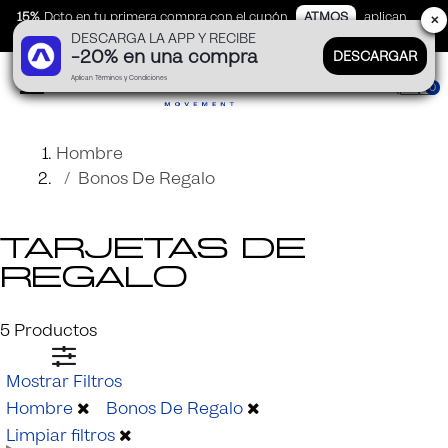
15%
Dcto en tu primera compra con el cupón
ATMOS
aplican
✕
DESCARGA LA APP Y RECIBE
TyC
-20% en una compra
DESCARGAR
Aplican Términos y Condiciones
0
Hombre
Bonos De Regalo
Tarjetas de
regalo
5
Productos
Mostrar Filtros
Hombre
Bonos De Regalo
Limpiar filtros