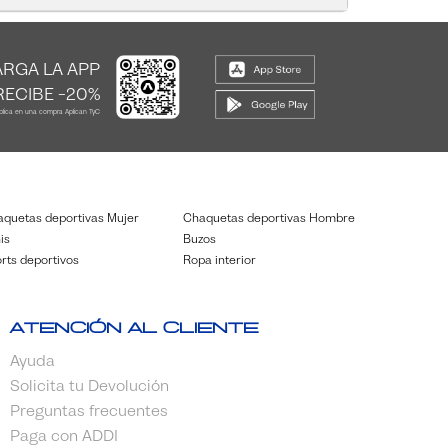
RGA LA APP
RECIBE -20%
plica en una compra Aplican TyC
quetas deportivas Mujer
Chaquetas deportivas Hombre
is
Buzos
rts deportivos
Ropa interior
Atención al cliente
Ayuda
Solicita tu Devolución
Preguntas frecuentes
Paga con ADDI