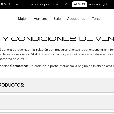
15%
Dcto en tu primera compra con el cupón
ATMOS
aplican
TyC
Mujer
Hombre
Sale
Accesorios
Tenis
Tenis
Tenis
Descuentos
Nueva Colección
Activity
Activity
Bonos De Re
Bonos De Re
 Y CONDICIONES DE VE
Ver todo
Ver todo
70% de descuento
Ver todo
Ver todo
Salomon
Salomon
50% de descuento
Active
Active
C
) generales que rigen la relación con nuestros clientes, aquí encontrarás i
Adidas
Adidas
40% de descuento
Lifewear
Lifewear
o hagas compras en ATMOS (tiendas físicas y online). Te recomendamos leer 
On
On
30% de descuento
Ropa Interior
Ropa Interior
r compras en ATMOS.
Hoka
Hoka
20% de descuento
Beachwear
Beachwear
sección
Contáctenos
, ubicada en la parte inferior de la página de inicio de esta
Reebok
Reebok
Ultimas Unidades
Loungewear
Asics
Asics
Atmos
Atmos
PRODUCTOS:
New Balance
New Balance
UGG
UGG