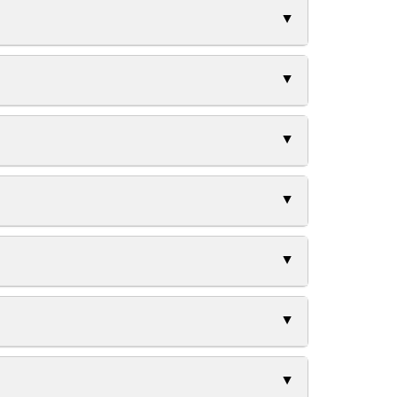
▲
▲
▲
▲
▲
▲
▲