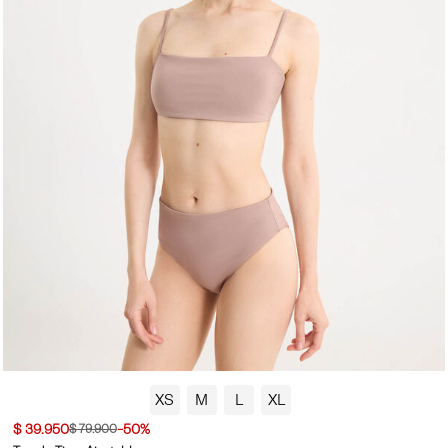
XS
M
L
XL
$ 39.950
-50%
$ 79.900