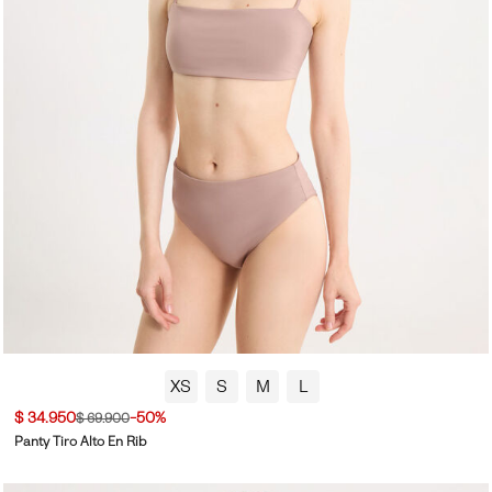
XS
S
M
L
$ 34.950
-50%
$ 69.900
Panty Tiro Alto En Rib