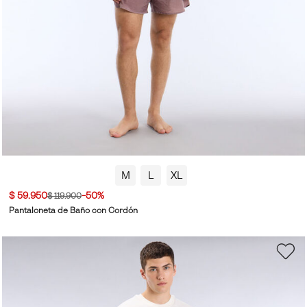
M
L
XL
$ 59.950
-50%
$ 119.900
Pantaloneta de Baño con Cordón