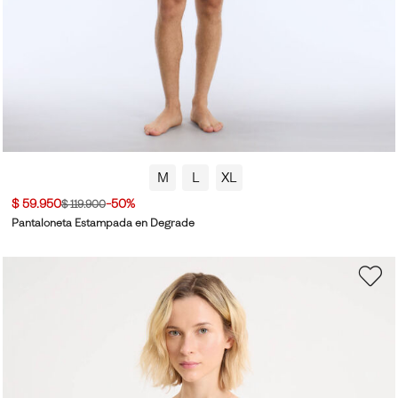
M
L
XL
$ 59.950
-50%
$ 119.900
Pantaloneta Estampada en Degrade