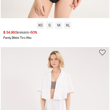
XS
S
M
XL
$ 34.950
-50%
$ 69.900
Panty Bikini Tiro Alto