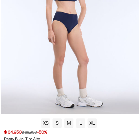
XS
S
M
L
XL
$ 34.950
-50%
$ 69.900
Panty Bikini Tiro Alto