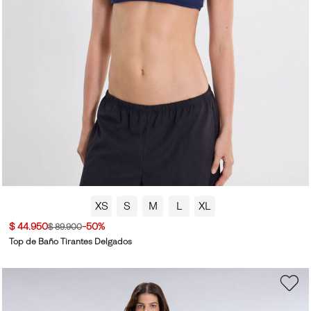
XS
S
M
L
XL
$ 44.950
-50%
$ 89.900
Top de Baño Tirantes Delgados