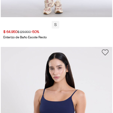
S
$ 64.950
-50%
$ 129.900
Enterizo de Baño Escote Recto