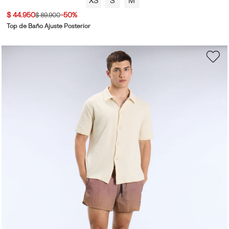
XS
S
M
$ 44.950
-50%
$ 89.900
Top de Baño Ajuste Posterior