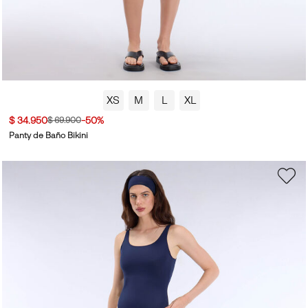
XS
M
L
XL
$ 34.950
-50%
$ 69.900
Panty de Baño Bikini