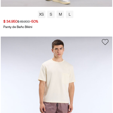
XS
S
M
L
$ 34.950
-50%
$ 69.900
Panty de Baño Bikini