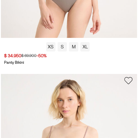
XS
S
M
XL
$ 34.950
-50%
$ 69.900
Panty Bikini