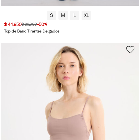
S
M
L
XL
$ 44.950
-50%
$ 89.900
Top de Baño Tirantes Delgados