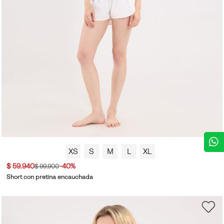
XS
S
M
L
XL
$ 59.940
-40%
$ 99.900
Short con pretina encauchada