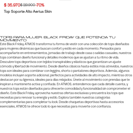
$ 35.970
-70%
$ 119.900
Top Soporte Alto Aerius Skin
Tops para mujer: Black Friday que potencia tu
movimiento
Este Black Friday, ATMOS transforma tu forma de vestir con una colección de tops diseñados
para mujeres dinámicas que buscan confort y estilo en cada momento. Pensados para
acompañarte en entrenamientos, jornadas de trabajo desde casa o salidas casuales, nuestros
tops combinan diseño funcional y detalles modernos que se ajustan a tu ritmo de vida.
Descubre tops deportivos con tejidos transpirables y elásticos que garantizan un ajuste
cómodo y libertad de movimiento. Desde diseños clásicos hasta estilos más atrevidos, nuestros
tops son ideales para combinar con leggins, shorts o pantalones deportivos. Además, algunos
modelos incluyen soporte adicional, perfectos para actividades de alto impacto, mientras otros
destacan por su ligereza, ideales para días relajados. Únete al movimiento con prendas que te
inspiran a mantenerte activa y confiada. En ATMOS, entendemos que cada detalle cuenta, y
nuestros tops están diseñados para ofrecerte comodidad y funcionalidad sin comprometer el
diseño. Este Black Friday, aprovecha nuestras ofertas exclusivas y encuentra los tops que
necesitas para renovar tu energía y estilo. Explora también nuestras categorías
complementarias para completar tu look. Desde chaquetas deportivas hasta accesorios
esenciales, ATMOS te ofrece todo lo que necesitas para moverte con confianza.