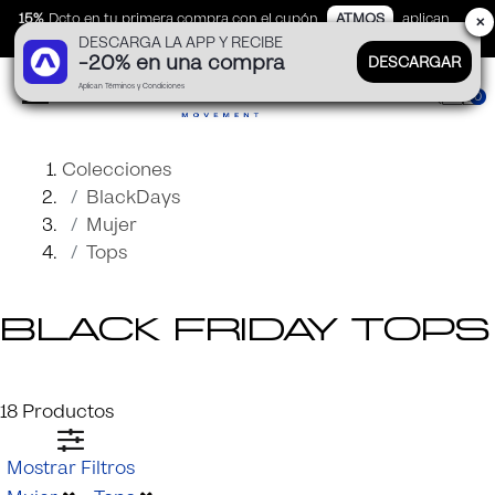
15%
Dcto en tu primera compra con el cupón
ATMOS
aplican
✕
DESCARGA LA APP Y RECIBE
TyC
-20% en una compra
DESCARGAR
Aplican Términos y Condiciones
0
Colecciones
BlackDays
Mujer
Tops
Black friday tops
ATMOS te mueve este Black Friday con una selección de tops para mujer. Versátiles, funcionales y con descuentos exclusivos. ¡Descúbrelos ahora!
18
Productos
Mostrar Filtros