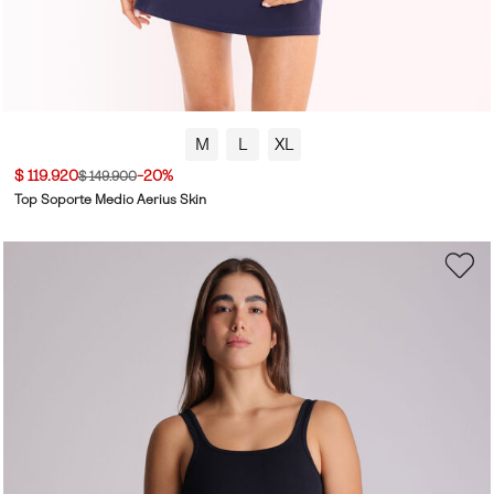
M
L
XL
$ 119.920
-20%
$ 149.900
Top Soporte Medio Aerius Skin