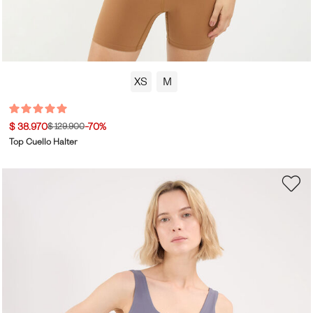
XS
M
$ 38.970
-70%
$ 129.900
Top Cuello Halter