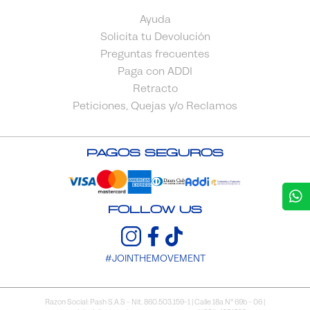
Ayuda
Solicita tu Devolución
Preguntas frecuentes
Paga con ADDI
Retracto
Peticiones, Quejas y/o Reclamos
Pagos Seguros
FOLLOW US
#JOINTHEMOVEMENT
Razon Social: Pash S.A.S - Nit. 860.503.159-1 | Calle 18a N° 69b - 06 |