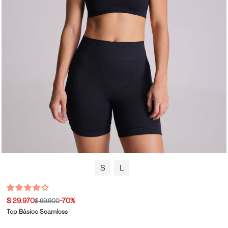
S
L
$ 29.970
-70%
$ 99.900
Top Básico Seamless