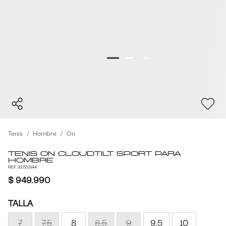
Tenis
Hombre
On
Tenis On Cloudtilt Sport para
Hombre
REF. 32720144
$ 949.990
TALLA
7
7.5
8
8.5
9
9.5
10