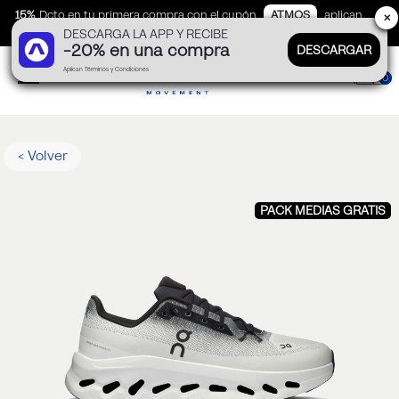
15%
Dcto en tu primera compra con el cupón
ATMOS
aplican
✕
DESCARGA LA APP Y RECIBE
TyC
-20% en una compra
DESCARGAR
Aplican Términos y Condiciones
0
< Volver
PACK MEDIAS GRATIS