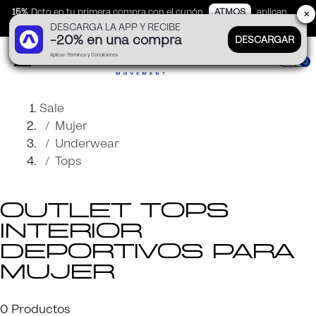
15%
Dcto en tu primera compra con el cupón
ATMOS
aplican
✕
DESCARGA LA APP Y RECIBE
TyC
-20% en una compra
DESCARGAR
Aplican Términos y Condiciones
0
Sale
Mujer
Underwear
Tops
Outlet Tops
Interior
Deportivos Para
Mujer
0
Productos