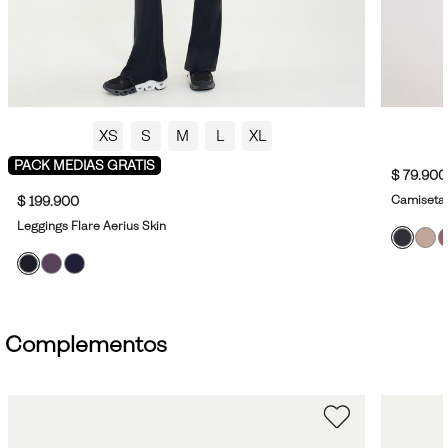
XS
S
M
L
XL
PACK MEDIAS GRATIS
$ 79.900
Camiseta 
$ 199.900
Leggings Flare Aerius Skin
Complementos