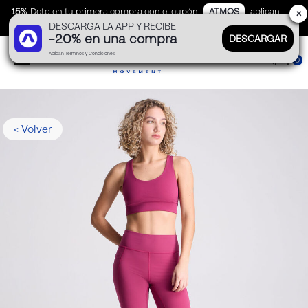
15%
Dcto en tu primera compra con el cupón
ATMOS
aplican
✕
DESCARGA LA APP Y RECIBE
TyC
-20% en una compra
DESCARGAR
Aplican Términos y Condiciones
0
< Volver