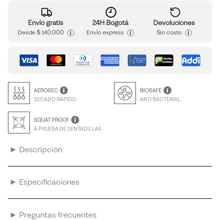
Envío gratis
24H Bogotá
Devoluciones
i
i
i
Desde
$ 140.000
Envío express
Sin costo
AEROSEC
BIOSAFE
SECADO RÁPIDO
ANTI BACTERIAL
SQUAT PROOF
A PRUEBA DE SENTADILLAS
Descripción
Especificaciones
Preguntas frecuentes