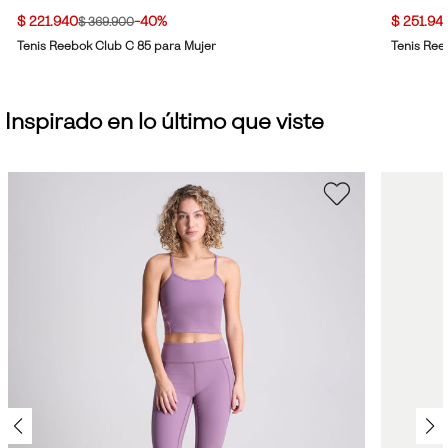
$ 221.940
-40%
$ 251.94
$ 369.900
Tenis Reebok Club C 85 para Mujer
Tenis Ree
Inspirado en lo último que viste