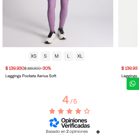
XS
S
M
L
XL
$ 139.930
-30%
$ 139.93
$ 199.900
Leggings Pockets Aerius Soft
Leggings 
4
/
5
Basado en
2
opiniones
sometidas a control