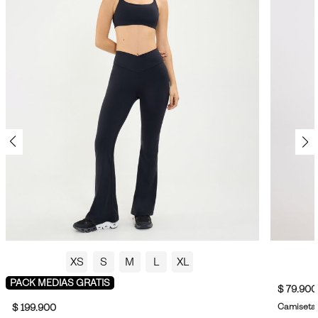
XS
S
M
L
XL
PACK MEDIAS GRATIS
$ 79.900
Camiseta 
$ 199.900