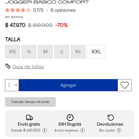
Jogger Básico Comfort
3.7
/
5
-
6
opiniones
REF. 31070041
$ 47.970
$ 159.900
-70%
TALLA
XS
S
M
L
XL
XXL
Guia de tallas
Agregar
Calcular tiempo de envío
Envío gratis
24H Bogotá
Devoluciones
i
i
i
Desde
$ 140.000
Envío express
Sin costo