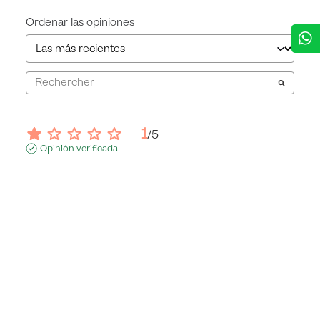
Ordenar las opiniones
1
/
5
Opinión verificada
No me llegó
Opinión del
29/5/2026
, tras una experiencia del
13/5/2026
por
Daniela H.
Útil
(0)
Informe
Respuesta de
atmosmovement.com
Hola Daniela, lamentamos que tu 
experiencia con nuestro producto no 
haya sido satisfactoria. Verificamos la 
información y confirmamos que nuestro 