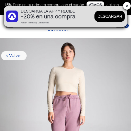
15%
Dcto en tu primera compra con el cupón
ATMOS
aplican
✕
DESCARGA LA APP Y RECIBE
TyC
-20% en una compra
DESCARGAR
Aplican Términos y Condiciones
0
< Volver