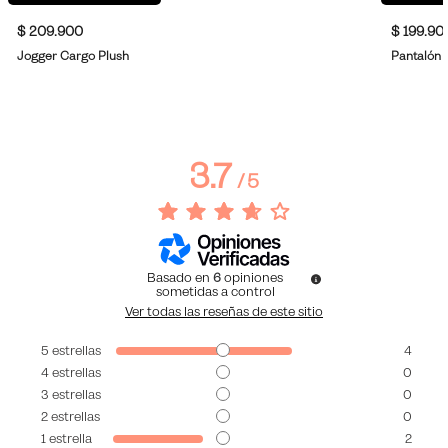
$ 209.900
$ 199.90
Jogger Cargo Plush
Pantalón 
3.7
/
5
Basado en
6
opiniones
sometidas a control
Ver todas las reseñas de este sitio
5
estrellas
4
4
estrellas
0
3
estrellas
0
2
estrellas
0
1
estrella
2