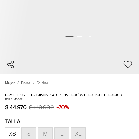
Mujer
Ropa
Faldas
Falda Training con Bóxer Interno
REF. 31140027
$ 44.970
$ 149.900
-70%
TALLA
XS
S
M
L
XL