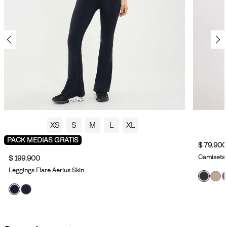
XS
S
M
L
XL
PACK MEDIAS GRATIS
$ 79.900
Camiseta 
$ 199.900
Leggings Flare Aerius Skin