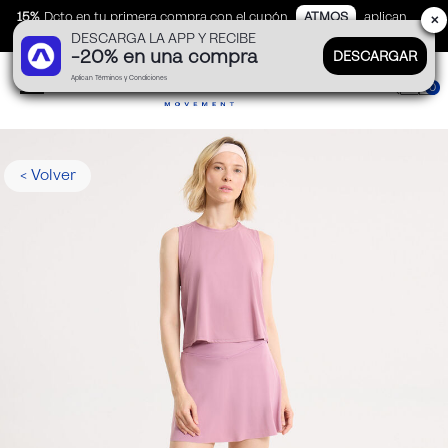
15%
Dcto en tu primera compra con el cupón
ATMOS
aplican
✕
DESCARGA LA APP Y RECIBE
TyC
-20% en una compra
DESCARGAR
Aplican Términos y Condiciones
0
< Volver