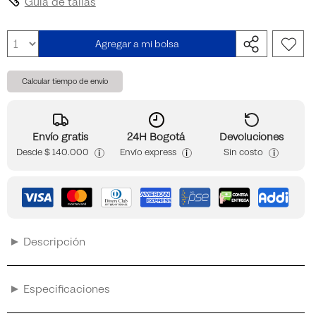
Guia de tallas
Agregar a mi bolsa
Calcular tiempo de envío
Envío gratis
24H Bogotá
Devoluciones
Desde
$ 140.000
Envío express
Sin costo
i
i
i
Descripción
Especificaciones