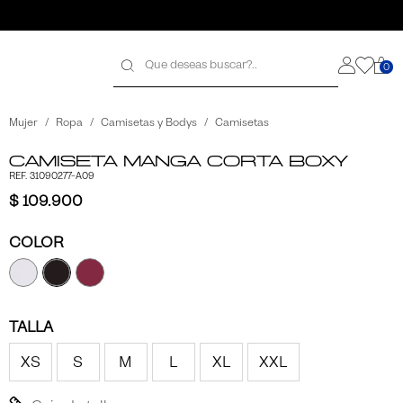
0
galo
galo
Mujer
Ropa
Camisetas y Bodys
Camisetas
Camiseta Manga Corta Boxy
REF. 31090277-A09
$ 109.900
COLOR
TALLA
XS
S
M
L
XL
XXL