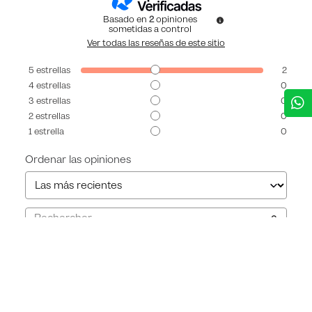
Basado en
2
opiniones
sometidas a control
Ver todas las reseñas de este sitio
5
estrellas
2
4
estrellas
0
3
estrellas
0
2
estrellas
0
1
estrella
0
Ordenar las opiniones
5
/
5
Opinión verificada
La tela es perfecta