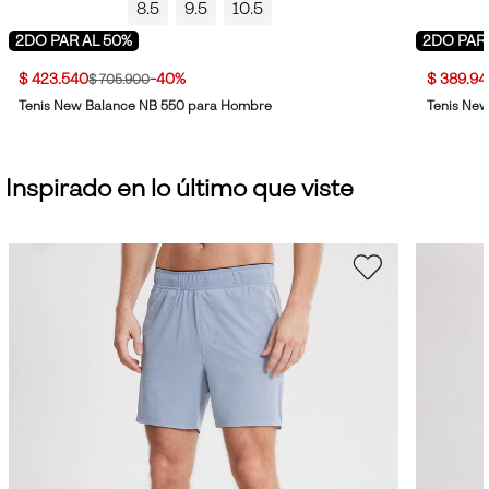
8.5
9.5
10.5
2DO PAR AL 50%
2DO PAR
$ 423.540
-40%
$ 389.94
$ 705.900
Tenis New Balance NB 550 para Hombre
Tenis Ne
Inspirado en lo último que viste