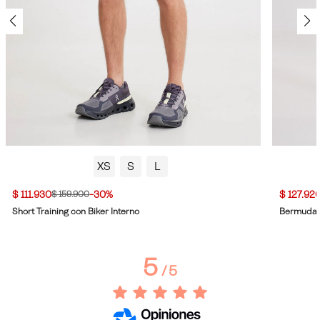
XS
S
L
$ 111.930
-30%
$ 127.92
$ 159.900
Short Training con Biker Interno
Bermuda T
5
/
5