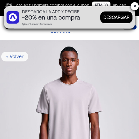
15%
Dcto en tu primera compra con el cupón
ATMOS
aplican
✕
DESCARGA LA APP Y RECIBE
TyC
-20% en una compra
DESCARGAR
Aplican Términos y Condiciones
0
< Volver