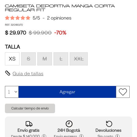
Camiseta Deportiva Manga Corta
Regular Fit
5
/
5
-
2
opiniones
REF. 32090170
$ 29.970
$ 99.900
-70%
TALLA
XS
S
M
L
XXL
Guia de tallas
Agregar
Calcular tiempo de envío
Envío gratis
24H Bogotá
Devoluciones
i
i
i
Desde
$ 140.000
Envío express
Sin costo