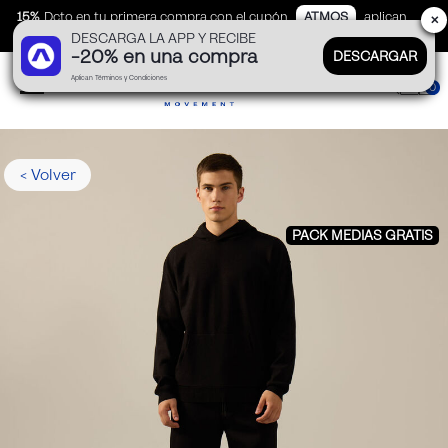
15%
Dcto en tu primera compra con el cupón
ATMOS
aplican
✕
DESCARGA LA APP Y RECIBE
TyC
-20% en una compra
DESCARGAR
Aplican Términos y Condiciones
0
< Volver
PACK MEDIAS GRATIS