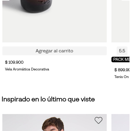
Agregar al carrito
5.5
PACK ME
$ 109.900
Vela Aromática Decorativa
$ 899.99
Tenis On 
Inspirado en lo último que viste