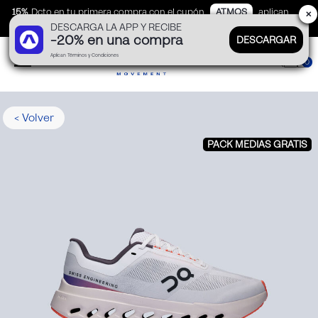
15%
Dcto en tu primera compra con el cupón
ATMOS
aplican
✕
DESCARGA LA APP Y RECIBE
TyC
-20% en una compra
DESCARGAR
Aplican Términos y Condiciones
0
< Volver
PACK MEDIAS GRATIS