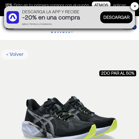
15%
Dcto en tu primera compra con el cupón
ATMOS
aplican
✕
DESCARGA LA APP Y RECIBE
TyC
-20% en una compra
DESCARGAR
Aplican Términos y Condiciones
0
< Volver
2DO PAR AL 50%