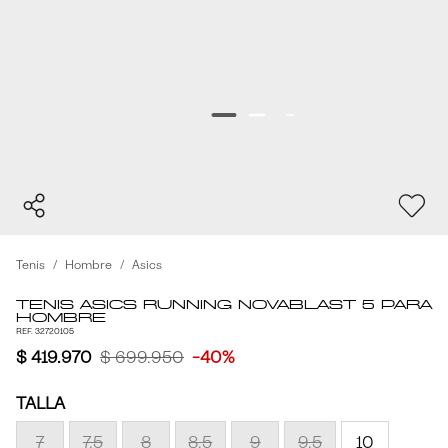
Tenis
Hombre
Asics
Tenis Asics Running Novablast 5 Para
Hombre
REF. 32720105
$ 419.970
$ 699.950
-40%
TALLA
7
7.5
8
8.5
9
9.5
10