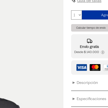
Guia de tallas
Agre
Calcular tiempo de envío
Envío gratis
Desde
$ 140.000
i
Descripción
Especificaciones