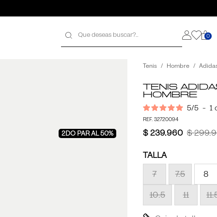
0
galo
galo
Tenis
Hombre
Adida
Tenis Adid
Hombre
5
/
5
-
1
REF. 32720094
$ 239.960
$ 299.
2DO PAR AL 50%
TALLA
7
7.5
8
10.5
11
11.