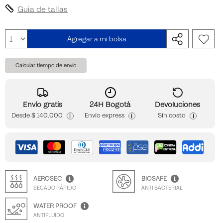
Guia de tallas
Agregar a mi bolsa
Calcular tiempo de envío
Envío gratis
24H Bogotá
Devoluciones
Desde
$ 140.000
Envío express
Sin costo
i
i
i
AEROSEC
BIOSAFE
SECADO RÁPIDO
ANTI BACTERIAL
WATER PROOF
ANTIFLUIDO