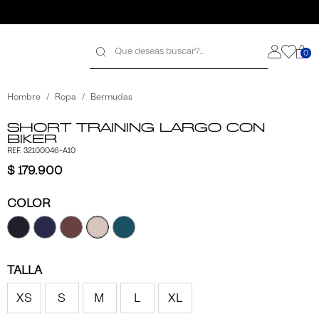
0
galo
galo
Hombre
Ropa
Bermudas
Short Training Largo con
Biker
REF. 32100046-A10
$ 179.900
COLOR
TALLA
XS
S
M
L
XL