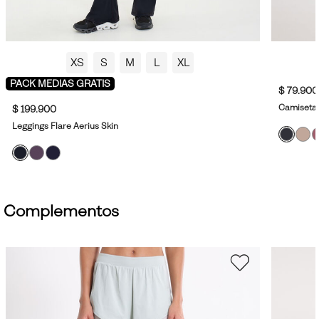
XS
S
M
L
XL
PACK MEDIAS GRATIS
$ 79.900
Camiseta 
$ 199.900
Leggings Flare Aerius Skin
Complementos