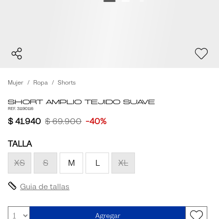
Mujer
Ropa
Shorts
Short Amplio Tejido Suave
REF. 31190116
$ 41.940
$ 69.900
-40%
TALLA
XS
S
M
L
XL
Guia de tallas
Agregar