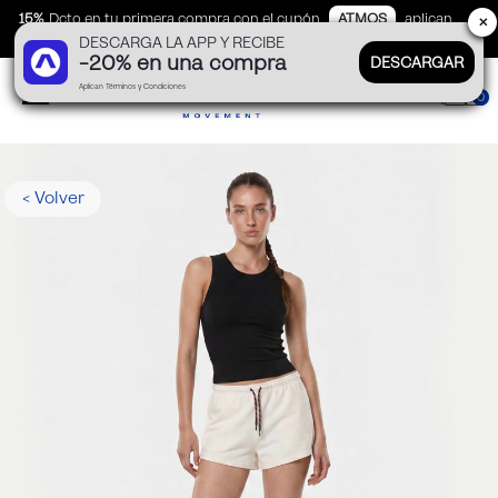
15%
Dcto en tu primera compra con el cupón
ATMOS
aplican
✕
DESCARGA LA APP Y RECIBE
TyC
-20% en una compra
DESCARGAR
Aplican Términos y Condiciones
0
< Volver