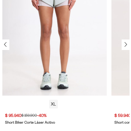
XL
$ 95.940
-40%
$ 59.940
$ 159.900
Short Biker Corte Láser Activo
Short con