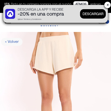
15%
Dcto en tu primera compra con el cupón
ATMOS
aplican
✕
DESCARGA LA APP Y RECIBE
TyC
-20% en una compra
DESCARGAR
Aplican Términos y Condiciones
0
< Volver