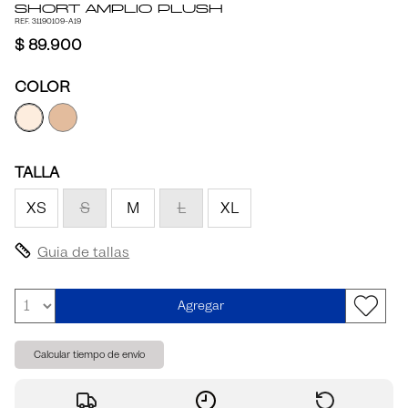
Short Amplio Plush
REF. 31190109-A19
$ 89.900
COLOR
TALLA
XS
S
M
L
XL
Guia de tallas
Agregar
Calcular tiempo de envío