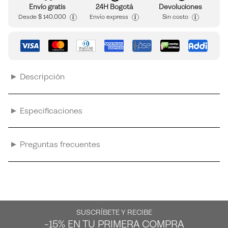
Envío gratis
24H Bogotá
Devoluciones
i
i
i
Desde
$ 140.000
Envío express
Sin costo
Descripción
Especificaciones
Preguntas frecuentes
SUSCRÍBETE Y RECIBE
-15% EN TU PRIMERA COMPRA