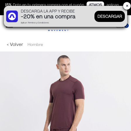
15%
Dcto en tu primera compra con el cupón
ATMOS
aplican
✕
DESCARGA LA APP Y RECIBE
TyC
-20% en una compra
DESCARGAR
Aplican Términos y Condiciones
0
< Volver
Hombre