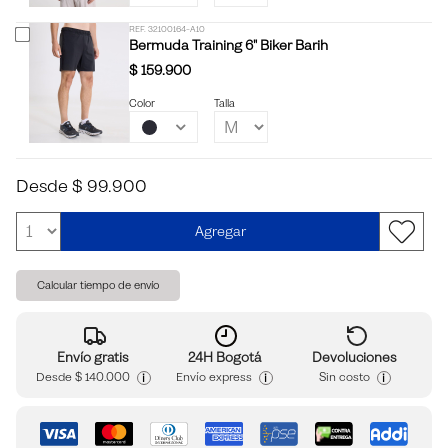
REF. 32100164-A10
Bermuda Training 6" Biker Barih
$ 159.900
Color
Talla
Desde $ 99.900
Agregar
Calcular tiempo de envío
Envío gratis
24H Bogotá
Devoluciones
i
i
i
Desde
$ 140.000
Envío express
Sin costo