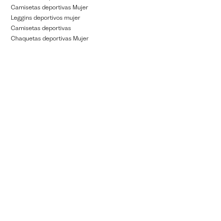
Camisetas deportivas Mujer
Leggins deportivos mujer
Camisetas deportivas
Chaquetas deportivas Mujer
Ver más
▼
Sobre Atmos
Join the Movement
Localiza tu tienda
Código de Etica y Conducta
Políticas