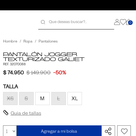
0
galo
galo
Hombre
Ropa
Pantalones
Pantalón Jogger
Texturizado Galiet
REF. 32070088
$ 74.950
$ 149.900
-50%
TALLA
XS
S
M
L
XL
Guia de tallas
Agregar a mi bolsa