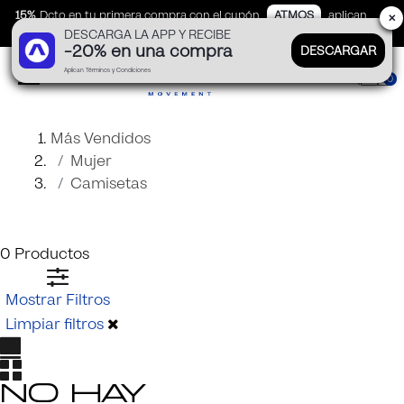
15%
Dcto en tu primera compra con el cupón
ATMOS
aplican
✕
DESCARGA LA APP Y RECIBE
TyC
-20% en una compra
DESCARGAR
Aplican Términos y Condiciones
0
Más Vendidos
Mujer
Camisetas
0
Productos
Mostrar Filtros
Limpiar filtros
No hay