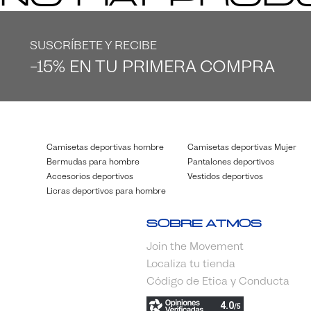
Beachwear
SUSCRÍBETE Y RECIBE
-15% EN TU PRIMERA COMPRA
Camisetas deportivas hombre
Camisetas deportivas Mujer
Bermudas para hombre
Pantalones deportivos
Accesorios deportivos
Vestidos deportivos
Licras deportivos para hombre
Sobre Atmos
Join the Movement
Localiza tu tienda
Código de Etica y Conducta