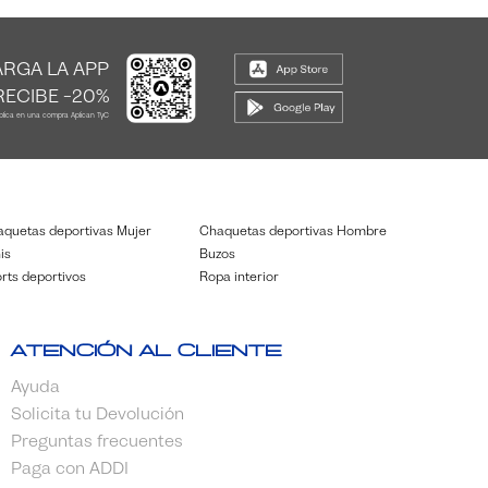
RGA LA APP
RECIBE -20%
plica en una compra Aplican TyC
quetas deportivas Mujer
Chaquetas deportivas Hombre
is
Buzos
rts deportivos
Ropa interior
Atención al cliente
Ayuda
Solicita tu Devolución
Preguntas frecuentes
Paga con ADDI