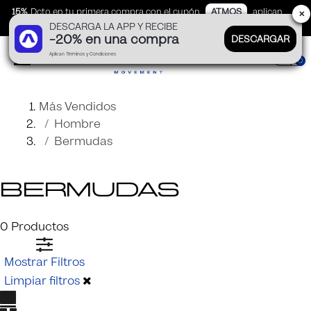
15%
Dcto en tu primera compra con el cupón
ATMOS
aplican
✕
DESCARGA LA APP Y RECIBE
TyC
-20% en una compra
DESCARGAR
Aplican Términos y Condiciones
0
Más Vendidos
Hombre
Bermudas
Bermudas
0
Productos
Mostrar Filtros
Limpiar filtros