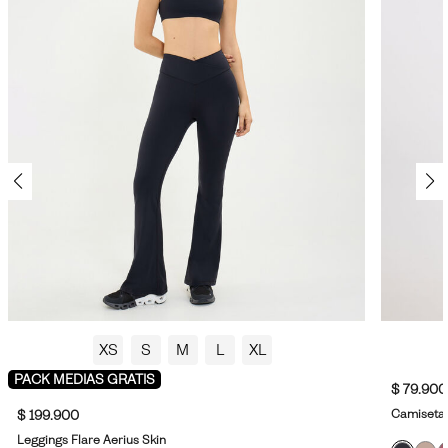
XS
S
M
L
XL
PACK MEDIAS GRATIS
$ 79.900
Camiseta 
$ 199.900
Leggings Flare Aerius Skin