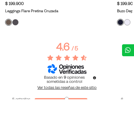
$ 199.900
$ 199.90
Leggings Flare Pretina Cruzada
Buzo Depo
4.6
/
5
Basado en
9
opiniones
sometidas a control
Ver todas las reseñas de este sitio
5
estrellas
6
4
estrellas
2
3
estrellas
1
2
estrellas
0
1
estrella
0