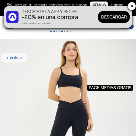
15%
Dcto en tu primera compra con el cupón
ATMOS
aplican
✕
DESCARGA LA APP Y RECIBE
TyC
-20% en una compra
DESCARGAR
Aplican Términos y Condiciones
0
< Volver
PACK MEDIAS GRATIS