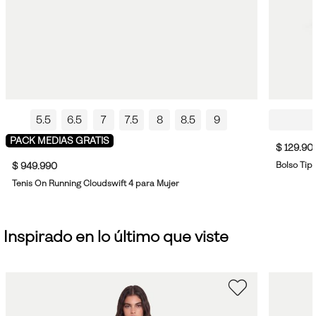
5.5
6.5
7
7.5
8
8.5
9
PACK MEDIAS GRATIS
$ 129.90
Bolso Tipo
$ 949.990
Tenis On Running Cloudswift 4 para Mujer
Inspirado en lo último que viste