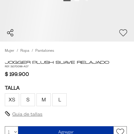
Mujer
Ropa
Pantalones
Jogger Plush Suave Relajado
REF. 31070098-A07
$ 199.900
TALLA
XS
S
M
L
Guia de tallas
Agregar