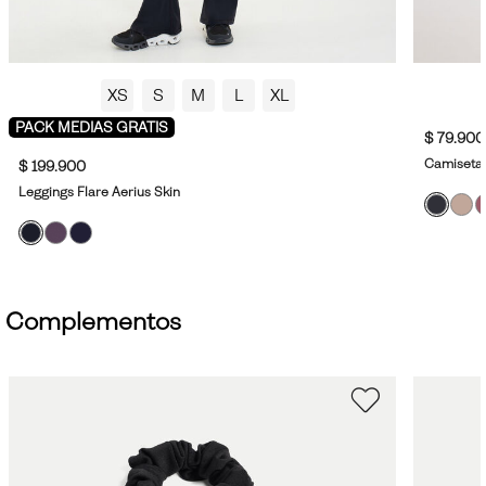
XS
S
M
L
XL
PACK MEDIAS GRATIS
$ 79.900
Camiseta 
$ 199.900
Leggings Flare Aerius Skin
Complementos