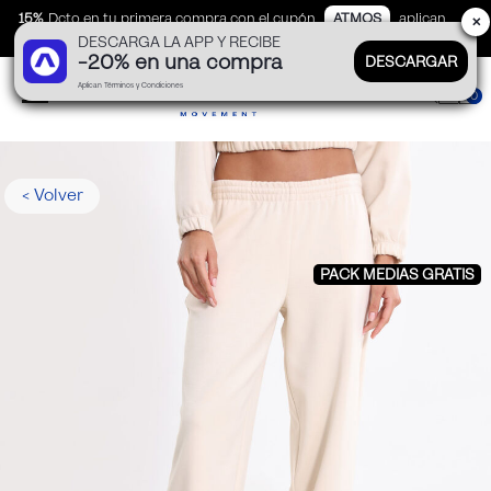
15%
Dcto en tu primera compra con el cupón
ATMOS
aplican
✕
DESCARGA LA APP Y RECIBE
TyC
-20% en una compra
DESCARGAR
Aplican Términos y Condiciones
0
< Volver
PACK MEDIAS GRATIS