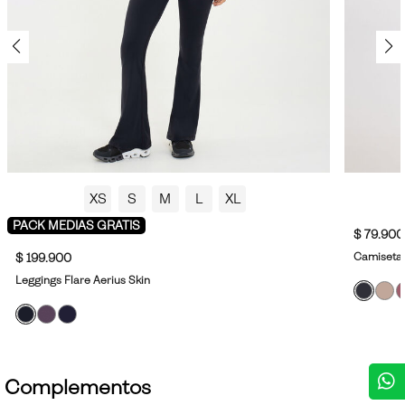
XS
S
M
L
XL
PACK MEDIAS GRATIS
$ 79.900
Camiseta 
$ 199.900
Leggings Flare Aerius Skin
Complementos