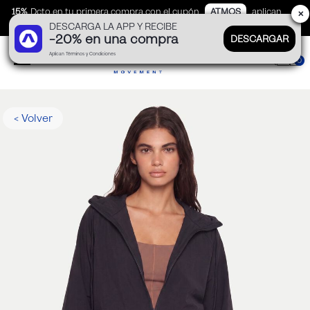
15%
Dcto en tu primera compra con el cupón
ATMOS
aplican
✕
DESCARGA LA APP Y RECIBE
TyC
-20% en una compra
DESCARGAR
Aplican Términos y Condiciones
0
< Volver