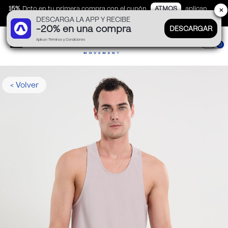
15%
Dcto en tu primera compra con el cupón
ATMOS
aplican
✕
DESCARGA LA APP Y RECIBE
TyC
-20% en una compra
DESCARGAR
Aplican Términos y Condiciones
0
< Volver