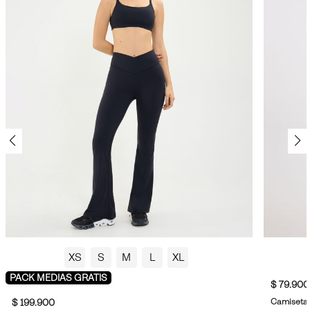
XS
S
M
L
XL
PACK MEDIAS GRATIS
$ 79.900
Camiseta 
$ 199.900