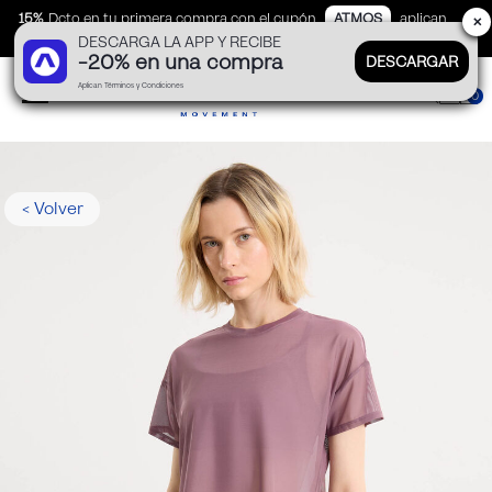
15%
Dcto en tu primera compra con el cupón
ATMOS
aplican
✕
DESCARGA LA APP Y RECIBE
TyC
-20% en una compra
DESCARGAR
Aplican Términos y Condiciones
0
< Volver