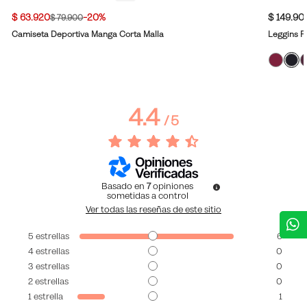
$ 63.920
-20%
$ 149.90
$ 79.900
Camiseta Deportiva Manga Corta Malla
Leggins R
4.4
/
5
Basado en
7
opiniones
sometidas a control
Ver todas las reseñas de este sitio
5
estrellas
6
4
estrellas
0
3
estrellas
0
2
estrellas
0
1
estrella
1