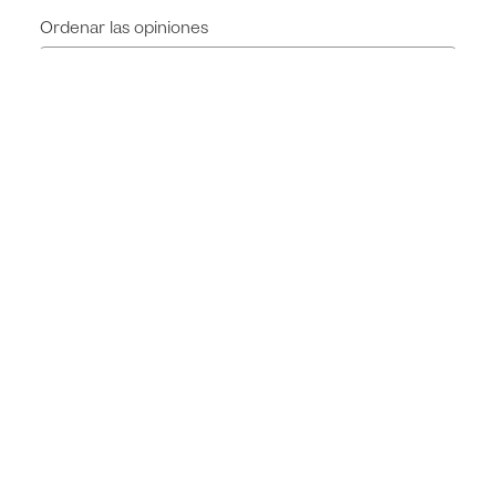
Ordenar las opiniones
5
/
5
Opinión verificada
Buena
Opinión del
7/7/2026
, tras una experiencia del
24/6/2026
por
Melissa L.
Útil
(0)
Informe
5
/
5
Opinión verificada
Bonita y transpirable