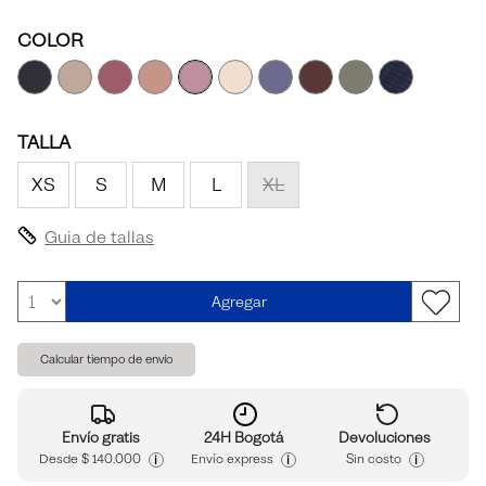
COLOR
TALLA
XS
S
M
L
XL
Guia de tallas
Agregar
Calcular tiempo de envío
Envío gratis
24H Bogotá
Devoluciones
i
i
i
Desde
$ 140.000
Envío express
Sin costo