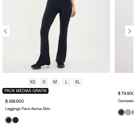
XS
S
M
L
XL
PACK MEDIAS GRATIS
$ 79.900
Camiseta 
$ 199.900
Leggings Flare Aerius Skin