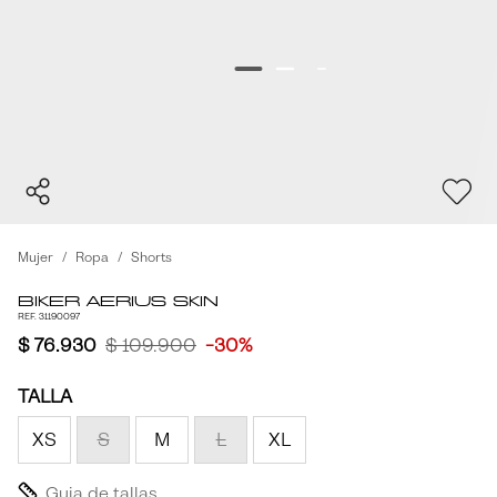
Mujer
Ropa
Shorts
Biker Aerius skin
REF. 31190097
$ 76.930
$ 109.900
-30%
TALLA
XS
S
M
L
XL
Guia de tallas