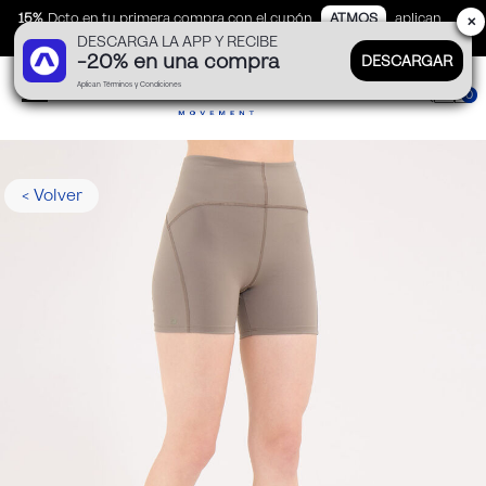
15%
Dcto en tu primera compra con el cupón
ATMOS
aplican
✕
DESCARGA LA APP Y RECIBE
TyC
-20% en una compra
DESCARGAR
Aplican Términos y Condiciones
0
< Volver