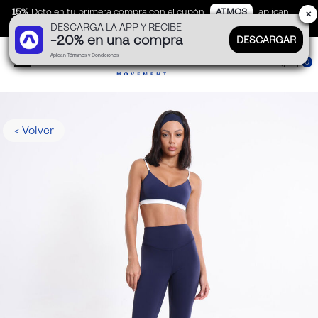
15%
Dcto en tu primera compra con el cupón
ATMOS
aplican
✕
DESCARGA LA APP Y RECIBE
TyC
-20% en una compra
DESCARGAR
Aplican Términos y Condiciones
0
< Volver