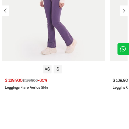
XS
S
$ 139.930
-30%
$ 169.90
$ 199.900
Leggings Flare Aerius Skin
Leggins Cr
5
/
5