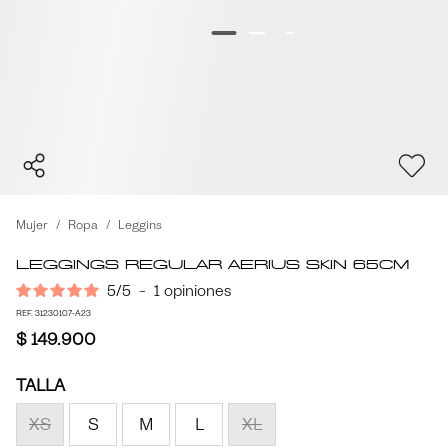
Mujer
Ropa
Leggins
Leggings Regular Aerius Skin 65cm
5
/
5
-
1
opiniones
REF. 31230107-A23
$ 149.900
TALLA
XS
S
M
L
XL