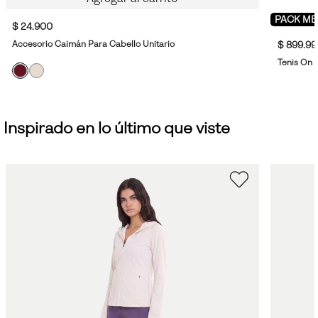
PACK ME
$ 24.900
Accesorio Caimán Para Cabello Unitario
$ 899.99
Tenis On 
Inspirado en lo último que viste