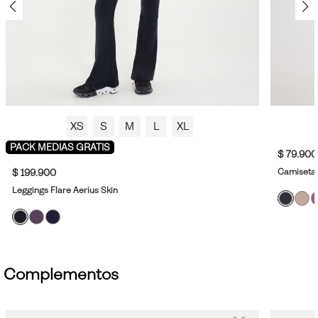
XS
S
M
L
XL
PACK MEDIAS GRATIS
$ 79.900
Camiseta 
$ 199.900
Leggings Flare Aerius Skin
Complementos