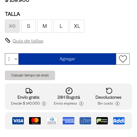
$ 159.900
TALLA
XS
S
M
L
XL
Guia de tallas
Agregar
Calcular tiempo de envío
Envío gratis
24H Bogotá
Devoluciones
i
i
i
Desde
$ 140.000
Envío express
Sin costo