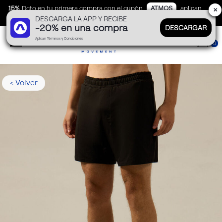
15%
Dcto en tu primera compra con el cupón
ATMOS
aplican
✕
DESCARGA LA APP Y RECIBE
TyC
-20% en una compra
DESCARGAR
Aplican Términos y Condiciones
0
< Volver